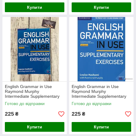
Купити
Купити
English Grammar in Use
English Grammar in Use
Raymond Murphy
Raymond Murphy
Intermediate Supplementary
Intermediate Supplementary
Exercises 5th edition
Exercises 5th edition
Готово до відправки
Готово до відправки
Металева пружина
225
225
₴
₴
Купити
Купити