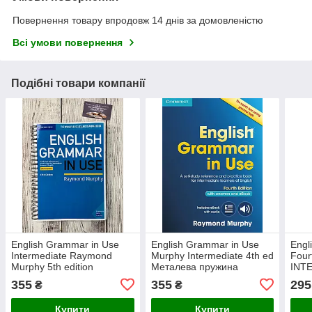
Повернення товару впродовж 14 днів за домовленістю
Всі умови повернення
Подібні товари компанії
English Grammar in Use
English Grammar in Use
Engl
Intermediate Raymond
Murphy Intermediate 4th ed
Four
Murphy 5th edition
Металева пружина
INT
Металева пружина
пру
355
355
295
₴
₴
Купити
Купити