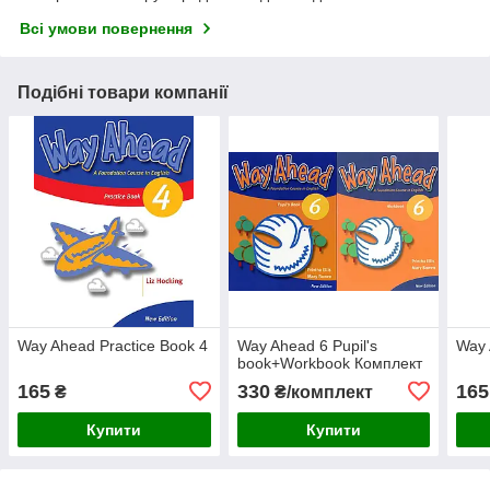
Всі умови повернення
Подібні товари компанії
Way Ahead Practice Book 4
Way Ahead 6 Pupil's
Way 
book+Workbook Комплект
165
330
165
₴
₴/комплект
Купити
Купити