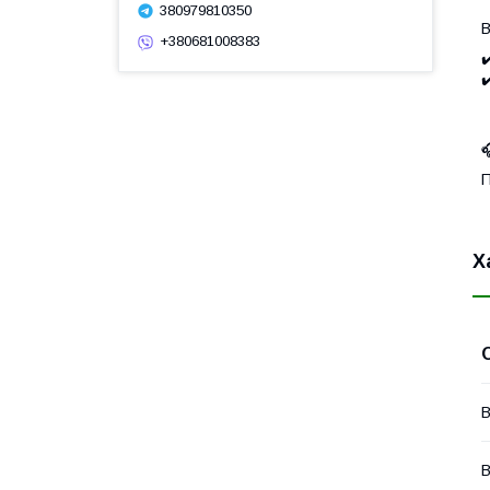
380979810350
В
+380681008383
✔
✔

П
Х
В
В