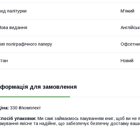
ид палітурки
М'який
ова видання
Англійсь
ип поліграфічного паперу
Офсетни
Стан
Новий
нформація для замовлення
іна:
330 ₴/комплект
посіб упаковки:
Ми самі займаємось пакуванням книг, щоб ви не 
акування якісне та надійне, що забезпечує безпечну доставку ваш