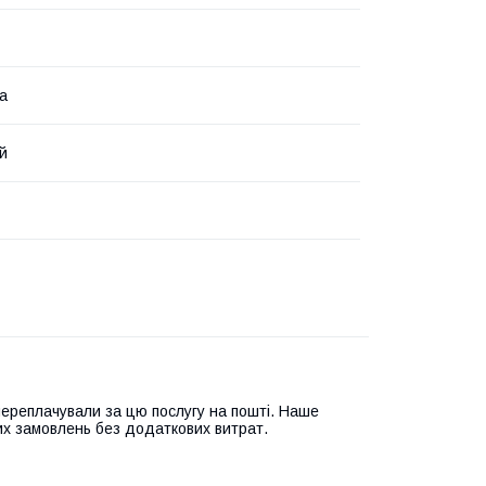
ка
й
переплачували за цю послугу на пошті. Наше
их замовлень без додаткових витрат.