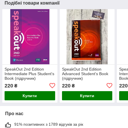
Подібні товари компанії
SpeakOut 2nd Edition
SpeakOut 2nd Edition
Spea
Intermediate Plus Student's
Advanced Student's Book
Inte
Book (підручник)
(підручник)
Book
220
220
220
₴
₴
Купити
Купити
Про нас
91% позитивних з 1789 відгуків за рік