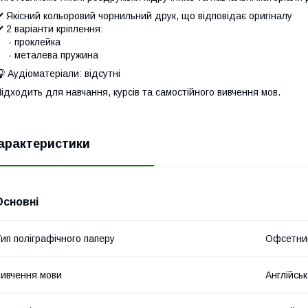
️ Якісний кольоровий чорнильний друк, що відповідає оригіналу
️ 2 варіанти кріплення:
- проклейка
- металева пружина
 Аудіоматеріали: відсутні
ідходить для навчання, курсів та самостійного вивчення мов.
арактеристики
Основні
ип поліграфічного паперу
Офсетни
ивчення мови
Англійсь