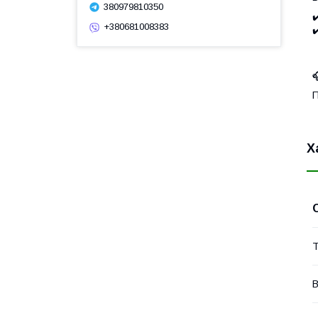
380979810350
✔
+380681008383
✔

П
Х
Т
В