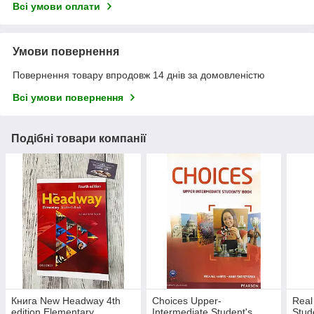
Всі умови оплати
Умови повернення
Повернення товару впродовж 14 днів за домовленістю
Всі умови повернення
Подібні товари компанії
Книга New Headway 4th
Choices Upper-
Real
edition Elementary
Intermediate Student's
Stud