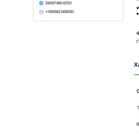
380979810350
✔
+380681008383
✔

П
Х
Т
В