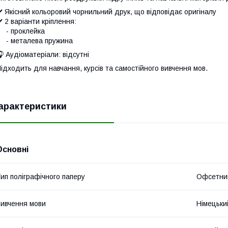
️ Якісний кольоровий чорнильний друк, що відповідає оригіналу
️ 2 варіанти кріплення:
- проклейка
- металева пружина
 Аудіоматеріали: відсутні
ідходить для навчання, курсів та самостійного вивчення мов.
арактеристики
Основні
ип поліграфічного паперу
Офсетни
ивчення мови
Німецьки