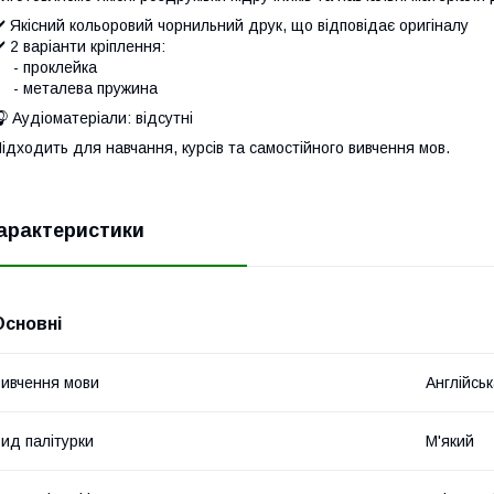
️ Якісний кольоровий чорнильний друк, що відповідає оригіналу
️ 2 варіанти кріплення:
- проклейка
- металева пружина
 Аудіоматеріали: відсутні
ідходить для навчання, курсів та самостійного вивчення мов.
арактеристики
Основні
ивчення мови
Англійсь
ид палітурки
М'який