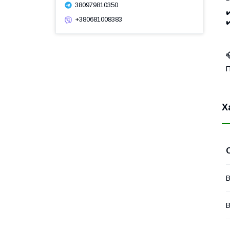
380979810350
✔
+380681008383
✔

П
Х
В
В