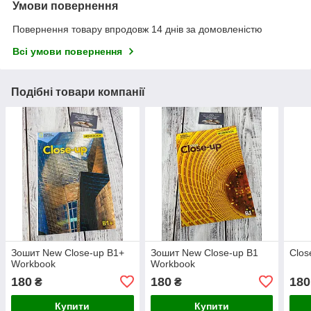
Умови повернення
Повернення товару впродовж 14 днів за домовленістю
Всі умови повернення
Подібні товари компанії
Зошит New Close-up B1+
Зошит New Close-up B1
Clos
Workbook
Workbook
180
180
180
₴
₴
Купити
Купити