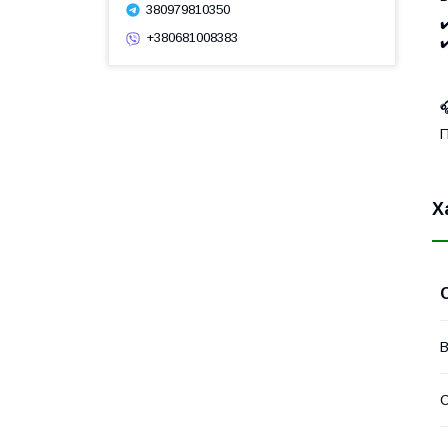
380979810350
✔
+380681008383
✔

П
Х
В