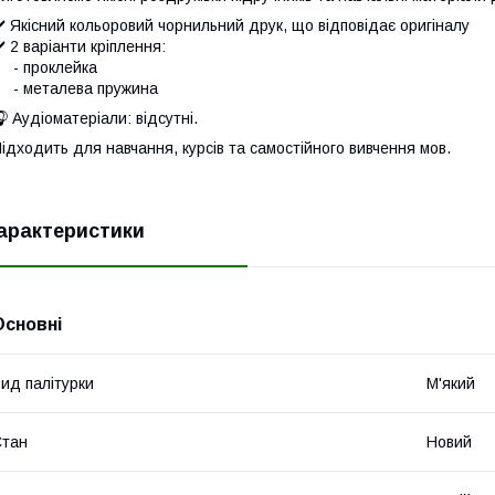
️ Якісний кольоровий чорнильний друк, що відповідає оригіналу
️ 2 варіанти кріплення:
- проклейка
- металева пружина
 Аудіоматеріали: відсутні.
ідходить для навчання, курсів та самостійного вивчення мов.
арактеристики
Основні
ид палітурки
М'який
Стан
Новий