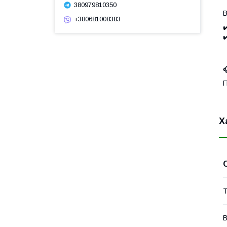
380979810350
В
+380681008383
✔
✔

П
Х
Т
В