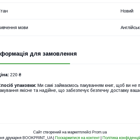
Стан
Новий
ивчення мови
Англійсь
нформація для замовлення
іна:
220 ₴
посіб упаковки:
Ми самі займаємось пакуванням книг, щоб ви не 
акування якісне та надійне, що забезпечує безпечну доставку ваш
Сайт створений на маркетплейсі
Prom.ua
Освітня друкарня BOOKPRINT_UA |
Поскаржитися на контент
|
Політика конфіденці