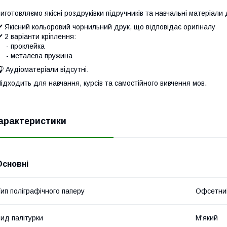
иготовляємо якісні роздруківки підручників та навчальні матеріали
️ Якісний кольоровий чорнильний друк, що відповідає оригіналу
️ 2 варіанти кріплення:
- проклейка
- металева пружина
 Аудіоматеріали відсутні.
ідходить для навчання, курсів та самостійного вивчення мов.
арактеристики
Основні
ип поліграфічного паперу
Офсетни
ид палітурки
М'який