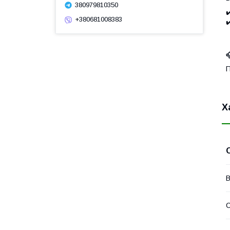
380979810350
✔
+380681008383
✔

П
Х
В