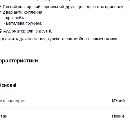
️ Якісний кольоровий чорнильний друк, що відповідає оригіналу
️ 2 варіанти кріплення:
- проклейка
- металева пружина
 Аудіоматеріали: відсутні.
ідходить для навчання, курсів та самостійного вивчення мов.
арактеристики
Основні
ид палітурки
М'який
Стан
Новий