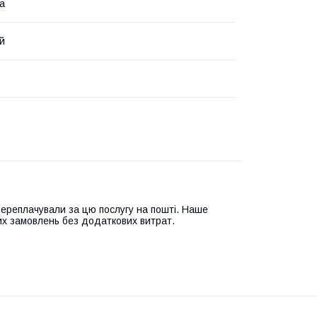
ка
й
переплачували за цю послугу на пошті. Наше
их замовлень без додаткових витрат.