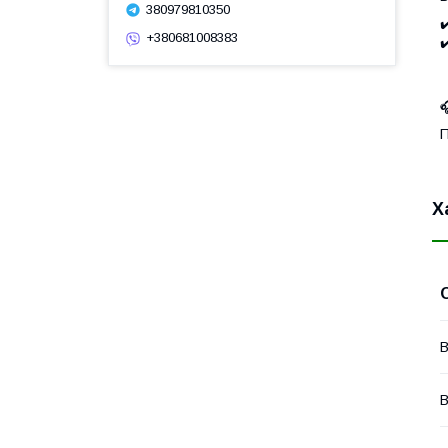
380979810350
✔
+380681008383
✔

П
Х
В
В