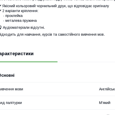
️ Якісний кольоровий чорнильний друк, що відповідає оригіналу
️ 2 варіанти кріплення:
- проклейка
- металева пружина
 Аудіоматеріали відсутні.
ідходить для навчання, курсів та самостійного вивчення мов.
арактеристики
Основні
ивчення мови
Англійсь
ид палітурки
М'який