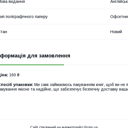
ова видання
Англійсь
ип поліграфічного паперу
Офсетни
Стан
Новий
нформація для замовлення
іна:
160 ₴
посіб упаковки:
Ми самі займаємось пакуванням книг, щоб ви не 
акування якісне та надійне, що забезпечує безпечну доставку ваш
Сайт створений на маркетплейсі
Prom.ua