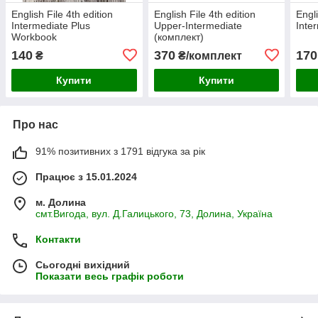
English File 4th edition
English File 4th edition
Engli
Intermediate Plus
Upper-Intermediate
Inte
Workbook
(комплект)
140
370
170
₴
₴/комплект
Купити
Купити
Про нас
91% позитивних з 1791 відгука за рік
Працює з 15.01.2024
м. Долина
смт.Вигода, вул. Д.Галицького, 73, Долина, Україна
Контакти
Сьогодні вихідний
Показати весь графік роботи