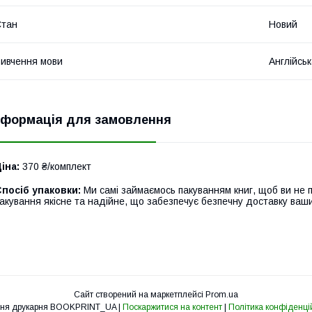
Стан
Новий
ивчення мови
Англійсь
нформація для замовлення
іна:
370 ₴/комплект
посіб упаковки:
Ми самі займаємось пакуванням книг, щоб ви не 
акування якісне та надійне, що забезпечує безпечну доставку ваш
Сайт створений на маркетплейсі
Prom.ua
Освітня друкарня BOOKPRINT_UA |
Поскаржитися на контент
|
Політика конфіденці