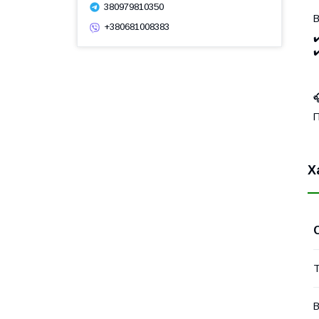
380979810350
В
+380681008383
✔
✔

П
Х
Т
В