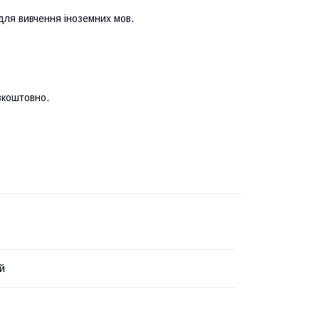
 для вивчення іноземних мов.
зкоштовно.
й