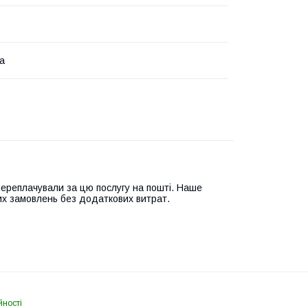
ка
переплачували за цю послугу на пошті. Наше
их замовлень без додаткових витрат.
йності