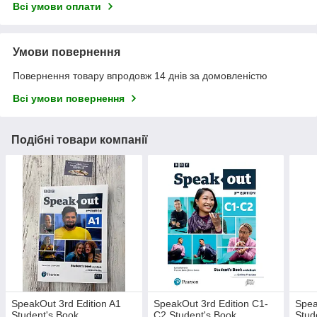
Всі умови оплати
Умови повернення
Повернення товару впродовж 14 днів за домовленістю
Всі умови повернення
Подібні товари компанії
SpeakOut 3rd Edition A1
SpeakOut 3rd Edition C1-
Spea
Student's Book
C2 Student's Book
Stud