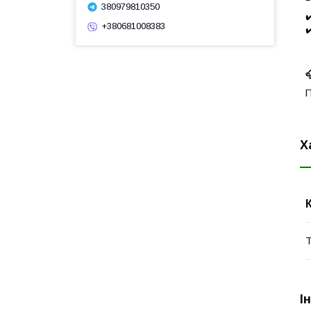
380979810350
✔
+380681008383
✔

П
Х
Т
І