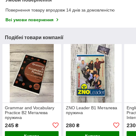
Повернення товару впродовж 14 днів за домовленістю
Всі умови повернення
Подібні товари компанії
Grammar and Vocabulary
ZNO Leader B1 Металева
Engl
Practice B2 Металева
пружина
Prac
пружина
Inte
пру
245
280
230
₴
₴
Купити
Купити