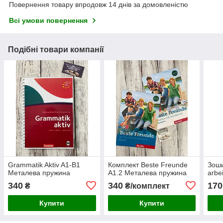
Повернення товару впродовж 14 днів за домовленістю
Всі умови повернення
Подібні товари компанії
Grammatik Aktiv A1-B1
Комплект Beste Freunde
Зоши
Металева пружина
A1.2 Металева пружина
arbe
340
340
170
₴
₴/комплект
Купити
Купити