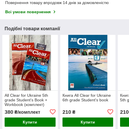
Повернення товару впродовж 14 днів за домовленістю
Всі умови повернення
Подібні товари компанії
All Clear for Ukraine 5th
Книга All Clear for Ukraine
Книг
grade Student's Book +
6th grade Student's book
5th 
Workbook (комплект)
380
210
210
₴/комплект
₴
Купити
Купити