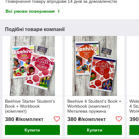
Повернення товару впродовж 14 днів за домовленістю
Всі умови повернення
Подібні товари компанії
Beehive Starter Student's
Beehive 4 Student's Book +
Wider
Book + Workbook
Workbook (комплект)
4 St
(комплект)
Металева пружина
Wor
пру
380
380
390
₴/комплект
₴/комплект
Купити
Купити