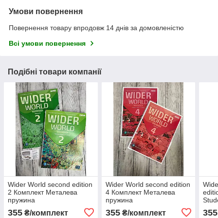
Умови повернення
Повернення товару впродовж 14 днів за домовленістю
Всі умови повернення
Подібні товари компанії
Wider World second edition
Wider World second edition
Wide
2 Комплект Металева
4 Комплект Металева
edit
пружина
пружина
Stud
(НУ
355
355
355
₴/комплект
₴/комплект