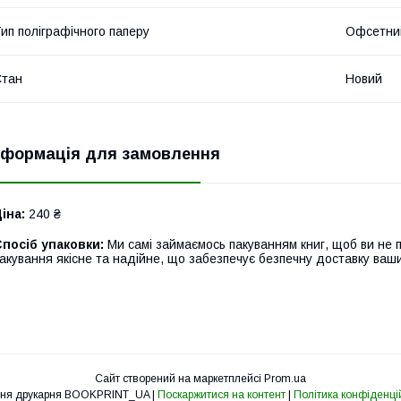
ип поліграфічного паперу
Офсетни
Стан
Новий
нформація для замовлення
іна:
240 ₴
посіб упаковки:
Ми самі займаємось пакуванням книг, щоб ви не 
акування якісне та надійне, що забезпечує безпечну доставку ваш
Сайт створений на маркетплейсі
Prom.ua
Освітня друкарня BOOKPRINT_UA |
Поскаржитися на контент
|
Політика конфіденці