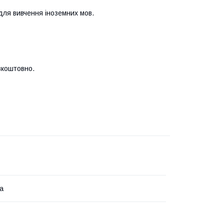
 для вивчення іноземних мов.
зкоштовно.
ка