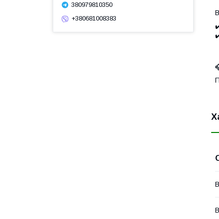
380979810350
В
+380681008383
✔
✔

П
Х
В
В