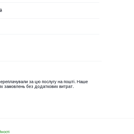
й
переплачували за цю послугу на пошті. Наше
их замовлень без додаткових витрат.
йності