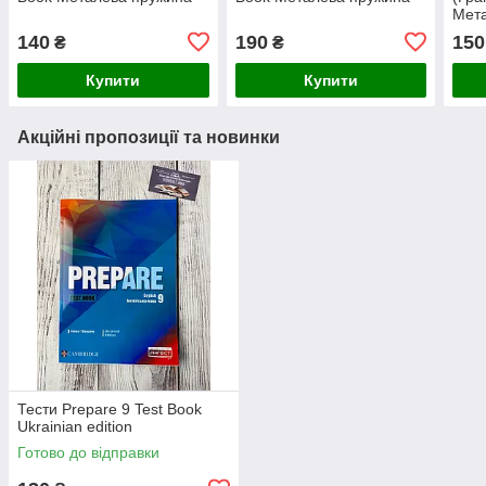
Мет
140
190
150
₴
₴
Купити
Купити
Акційні пропозиції та новинки
Тести Prepare 9 Test Book
Ukrainian edition
Готово до відправки