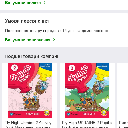
Всі умови оплати
Умови повернення
Повернення товару впродовж 14 днів за домовленістю
Всі умови повернення
Подібні товари компанії
Fly High Ukraine 2 Activity
Fly High UKRAINE 2 Pupil's
Fun
Book Металева пружина
Book Металева пружина
(Гра