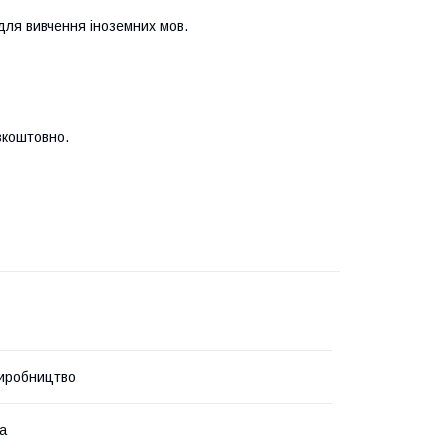
 для вивчення іноземних мов.
зкоштовно.
иробництво
ка