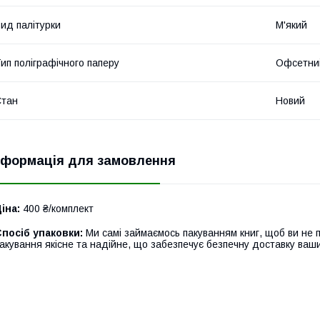
ид палітурки
М'який
ип поліграфічного паперу
Офсетни
Стан
Новий
нформація для замовлення
іна:
400 ₴/комплект
посіб упаковки:
Ми самі займаємось пакуванням книг, щоб ви не 
акування якісне та надійне, що забезпечує безпечну доставку ваш