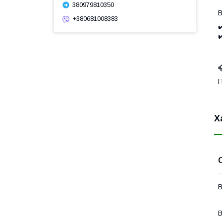
380979810350
В
+380681008383
✔
✔

П
Х
В
В