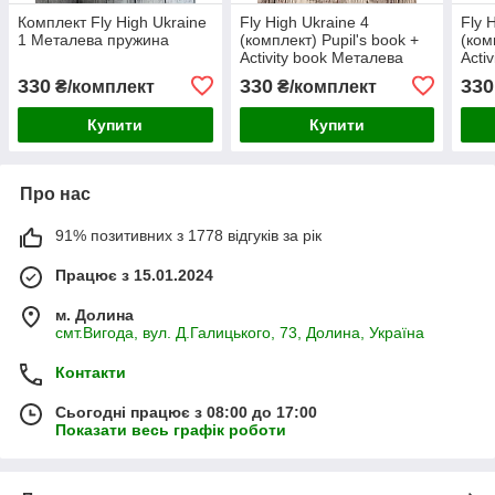
Комплект Fly High Ukraine
Fly High Ukraine 4
Fly 
1 Металева пружина
(комплект) Pupil's book +
(ком
Activity book Металева
Activ
пружина
330
330
330
₴/комплект
₴/комплект
Купити
Купити
Про нас
91% позитивних з 1778 відгуків за рік
Працює з 15.01.2024
м. Долина
смт.Вигода, вул. Д.Галицького, 73, Долина, Україна
Контакти
Сьогодні працює з 08:00 до 17:00
Показати весь графік роботи