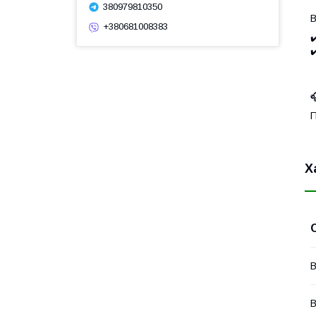
380979810350
В
+380681008383
✔
✔

П
Х
В
В