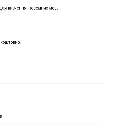
 для вивчення іноземних мов.
зкоштовно.
ка