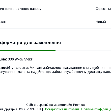
ип поліграфічного паперу
Офсетни
Стан
Новий
нформація для замовлення
іна:
330 ₴/комплект
посіб упаковки:
Ми самі займаємось пакуванням книг, щоб ви не 
акування якісне та надійне, що забезпечує безпечну доставку ваш
Сайт створений на маркетплейсі
Prom.ua
Освітня друкарня BOOKPRINT_UA |
Поскаржитися на контент
|
Політика конфіденці