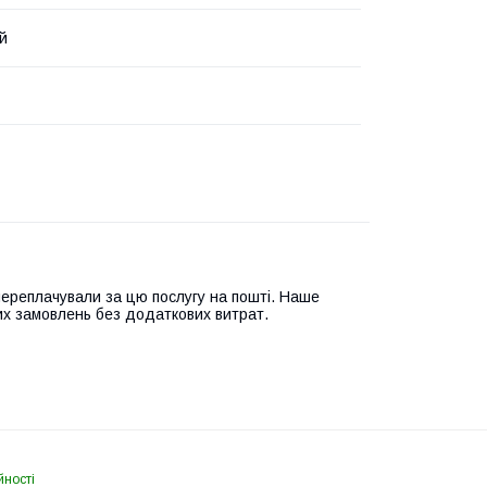
й
переплачували за цю послугу на пошті. Наше
их замовлень без додаткових витрат.
йності