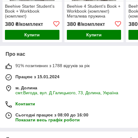
Beehive Starter Student's
Beehive 4 Student's Book +
Beeh
Book + Workbook
Workbook (комплект)
Book
(комплект)
Металева пружина
(ком
пру
380
380
380
₴/комплект
₴/комплект
Купити
Купити
Про нас
91% позитивних з 1788 відгуків за рік
Працює з 15.01.2024
м. Долина
смт.Вигода, вул. Д.Галицького, 73, Долина, Україна
Контакти
Сьогодні працює з 08:00 до 16:00
Показати весь графік роботи