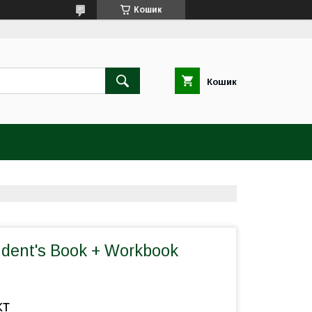
Кошик
Кошик
udent's Book + Workbook
кт