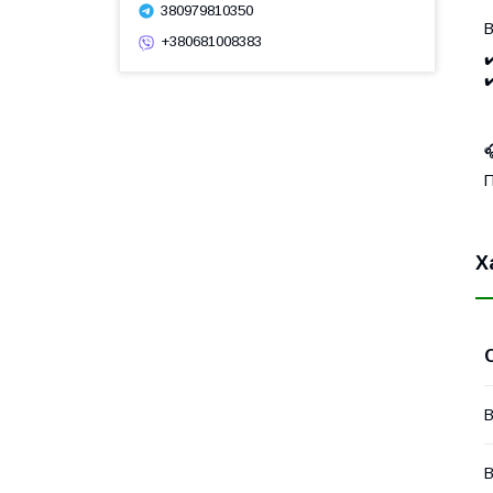
380979810350
В
+380681008383
✔
✔

П
Х
В
В