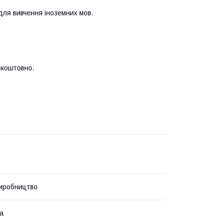
 для вивчення іноземних мов.
зкоштовно.
иробництво
ка