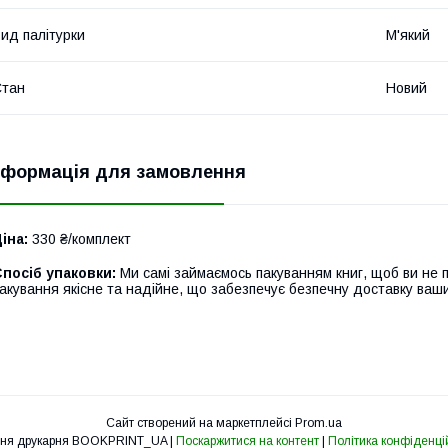
ид палітурки
М'який
Стан
Новий
нформація для замовлення
іна:
330 ₴/комплект
посіб упаковки:
Ми самі займаємось пакуванням книг, щоб ви не 
акування якісне та надійне, що забезпечує безпечну доставку ваш
Сайт створений на маркетплейсі
Prom.ua
Освітня друкарня BOOKPRINT_UA |
Поскаржитися на контент
|
Політика конфіденці