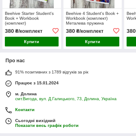
Beehive Starter Student's
Beehive 4 Student's Book +
Beeh
Book + Workbook
Workbook (комплект)
Work
(комплект)
Металева пружина
380
380
380
₴/комплект
₴/комплект
Купити
Купити
Про нас
91% позитивних з 1789 відгуків за рік
Працює з 15.01.2024
м. Долина
смт.Вигода, вул. Д.Галицького, 73, Долина, Україна
Контакти
Сьогодні вихідний
Показати весь графік роботи